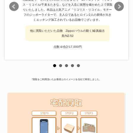
ス・リコイル/千束＆たきな」などを入念に状態を確かめた上で買取
りいたしました。本品は人気アニメ「リコリス・リコイル」モチー
フのジッポーライターで、主人公であるヒロイン2人の表情が大き
くエッチング加工されているお品物でございます。
他に買取いただいた品物 Zippo/ハウルの動く城/真鍮古
美/NZ-52
点数:4/合計17,000円
*買取をご利用頂いたお客様とのイメージを当社で再現しました。