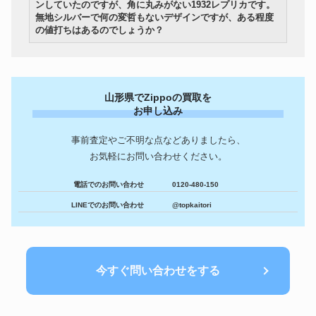
3バレルZippo ボウラー 1947-
ンしていたのですが、角に丸みがない1932レプリカです。
ZIPPO
214,800円
1949年製
無地シルバーで何の変哲もないデザインですが、ある程度
の値打ちはあるのでしょうか？
CAMEL TROPHY SABAH-
ZIPPO
168,600円
MALAYSIA’93
ZIPPO
1981年製 鴨 BRADFORD.PA
108,180円
ZIPPO
パリダカールラリー’93
140,400円
ZIPPO
Marlboro STERLING SILVER
225,600円
山形県でZippoの買取を
1933年 プロトタイプ 4バレル
ZIPPO
360,600円
お申し込み
Zippo
事前査定やご不明な点などありましたら、
お気軽にお問い合わせください。
電話でのお問い合わせ
0120-480-150
LINEでのお問い合わせ
@topkaitori
今すぐ問い合わせをする