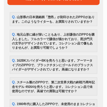
ZIPPO
163,800円
シルバー
ラッキーストライク スターリン
ZIPPO
187,200円
グシルバー 125周年記念
Q. 山形県の日本酒銘柄「惣邑」が刻印されたZIPPOがあり
カルティエ14K ビンテージオイ
ZIPPO
301,200円
ます。このようなライターも、お買取りされていますか？
ルライター
スターリングシルバー
ZIPPO
181,800円
J.ROBYN 神 彫刻 93年製
Q. 地元山形に縁が深いこともあり、上杉謙信のZIPPOを購
ZIPPO
HARLEY DAVIDSON
172,800円
入しました。フルカラーで謙信が描かれており、毘沙門天
ZIPPO
ドッグ プリント
300,599円
の文字がデザインされています。コレクション品で傷もあ
ZIPPO
Marlboro 1972年
181,000円
りませんが、お買取り可能でしょうか？
MarlboroAdventure Rare Zippo
ZIPPO
235,200円
ScorpionValley Prototype
Q. 162BKスパイダーBKを売ろうと思います。アーマータ
手彫り五面彫り スターリング
ZIPPO
270,000円
イプのZIPPOで、ブラックチタンにゴールドのブラックス
シルバー 四隅石入り
パイダーがデザインされています。高値になりますか？
ZIPPO
ハーレー 1995年製
107,400円
ZIPPO
コカコーラ100周年記念
103,800円
クロムハーツ天然ダイヤ1石入り
Q. スチール製のZIPPOで、第二次世界大戦の終戦75周年記
ZIPPO
ローリングストーンズ リップ＆
91,200円
念モデル 49264を売ろうと思います。コレクション品で未
タン
使用なのですが、高値での買取は可能ですか？
ZIPPO
ティファニー 純銀製
77,880円
クロムハーツ天然ブルーダイヤ8
ZIPPO
150,600円
石ダガー
Q. 1980年代に購入したZIPPOで、未使用のままコレクショ