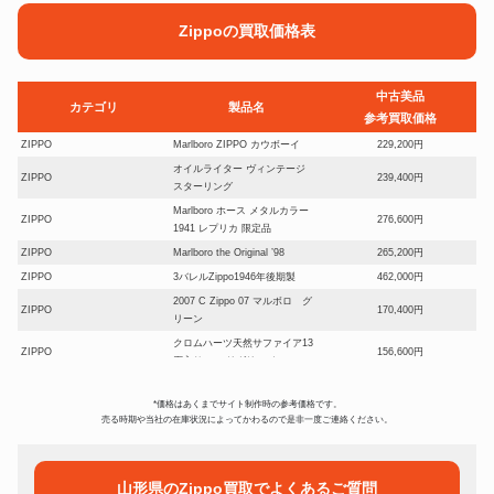
Zippoの買取価格表
中古美品
カテゴリ
製品名
参考買取価格
ZIPPO
Marlboro ZIPPO カウボーイ
229,200円
オイルライター ヴィンテージ
ZIPPO
239,400円
スターリング
Marlboro ホース メタルカラー
ZIPPO
276,600円
1941 レプリカ 限定品
ZIPPO
Marlboro the Original ’98
265,200円
ZIPPO
3バレルZippo1946年後期製
462,000円
2007 C Zippo 07 マルボロ グ
ZIPPO
170,400円
リーン
クロムハーツ天然サファイア13
ZIPPO
156,600円
石入り フィリグリー クロス
ソリッドチタン #110GRL
ZIPPO
300,600円
WINDY
*価格はあくまでサイト制作時の参考価格です。
売る時期や当社の在庫状況によってかわるので是非一度ご連絡ください。
ZIPPO
遊戯王 ブラック調 アメリカ製
414,600円
Marlboro ロゴプレート貼り
ZIPPO
246,600円
2006年製
山形県のZippo買取でよくあるご質問
Jon Robyn zippo スターリング