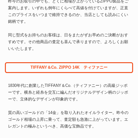
昨今のお取引の中でも、とくに相場が上がっているZIPPO製品をご
案内します。いずれも例年にくらべて高値を付けていますが、正直
このプライスをいつまで維持できるのか、当店としても読みにくい
銘柄です。
同じ型式をお持ちのお客様は、日をまたがずお早めのご決断がおす
すめです。その他商品の査定も喜んで承りますので、よろしくお願
いいたします。
TIFFANY＆Co. ZIPPO 14K ティファニー
1830年代に創業したTIFFANY＆Co.（ティファニー）の高級ジッポ
ーです。横糸と経糸を交互に編んだオリジナルデザイン柄のジッポ
ーで、立体的なデザインが印象的です。
質の高いゴールドの「14金」を取り入れたオイルライター。昨今の
ゴールド相場の上昇に乗って、査定額も急激に上がっています。エ
レガントの極みというべき、高価な宝飾品です。