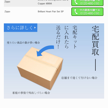
Zippo
Copper 48694
Zippo
Brilliant Heart Pair Set SP
ARMOR CARBON SERIES
Zippo
162BL-CARBON
Zippo
ARMOR Classic Leather 80075
スタジオジブリ 風の谷のナウシ
Zippo
カ 赤目王蟲 NZ-31
Pik Emblem 3D エンブレム貼り
Zippo
2006479
Zippo
ARMOR Mermaid ターコイズ
Zippo
越前本漆 河和田塗 漆塗り 黒
Harley Davidson ＃1スカルロゴ
Zippo
48361
SPINNING WHEELトリックジ
Zippo
ッポー ZTR-RED
ロンジェット 黒マット R29-
RONSON
1012