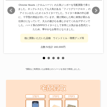
Chrome Hearts（クロムハーツ）の人気ジッポーを宅配買取で承り
ました。ネックレスとしても人気がある「フィリグリークロス 」の
アイコンが入ったオイルライターでした。ライター本体の中心部
に、十字型の突起が付いています。開け閉めした時に表情が変わる
仕掛けになっていて、大人の遊び心を感じさせてくれるデザインで
した。ハード系のZIPPOライターとして非常に人気がある型式だっ
たため、華やかなお取引となりました。
他に買取いただいた品物 ウインドミル・喫煙グッズ等
点数:5/合計 160,000円
*買取をご利用頂いたお客様とのイメージを当社で再現しました。