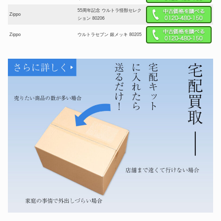
55周年記念 ウルトラ怪獣セレク
Zippo
ション 80206
Zippo
ウルトラセブン 銀メッキ 80205
バイオハザード RE:2 Made in
Zippo
Heaven
サイドアラベスク 唐草 3ER-
Zippo
ARABESQUE A
アラベスク 唐草 ＃200 2MP-ア
Zippo
ラベスクC GP
Ace Filigree ブラックアイス
Zippo
28323
Zippo
ARMOR SHINY CUT BNC
Zippo
アーマー V-WING BK
Zippo
Simon Carter SCP-017
16296 モンパルナス ガスライ
デュポン
ター
パンテール ゴールドフィニッシ
カルティエ
ュ メタル