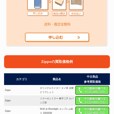
Zippoの買取価格例
中古美品
カテゴリ
製品名
参考買取価格
オリジナルライター ヌメ革 水曜
Zippo
どうでしょう
ミラーオンミラー 峰不二子 ルパ
Zippo
ン三世
Wolf at Moonlight エンブレム貼
Zippo
り 2003038