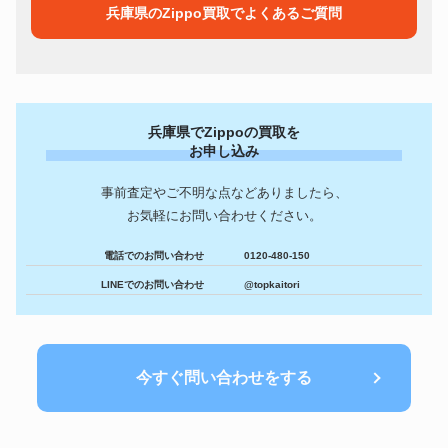
兵庫県のZippo買取でよくあるご質問
Jon Robyn zippo スターリング
ZIPPO
163,800円
シルバー
ラッキーストライク スターリン
ZIPPO
187,200円
グシルバー 125周年記念
カルティエ14K ビンテージオイ
ZIPPO
301,200円
ルライター
兵庫県でZippoの買取を
スターリングシルバー
ZIPPO
181,800円
J.ROBYN 神 彫刻 93年製
お申し込み
ZIPPO
HARLEY DAVIDSON
172,800円
事前査定やご不明な点などありましたら、
ZIPPO
ドッグ プリント
300,599円
お気軽にお問い合わせください。
ZIPPO
Marlboro 1972年
181,000円
MarlboroAdventure Rare Zippo
ZIPPO
235,200円
ScorpionValley Prototype
電話でのお問い合わせ
0120-480-150
手彫り五面彫り スターリング
ZIPPO
270,000円
LINEでのお問い合わせ
@topkaitori
シルバー 四隅石入り
ZIPPO
ハーレー 1995年製
107,400円
ZIPPO
コカコーラ100周年記念
103,800円
クロムハーツ天然ダイヤ1石入り
ZIPPO
ローリングストーンズ リップ＆
91,200円
今すぐ問い合わせをする
タン
ZIPPO
ティファニー 純銀製
77,880円
クロムハーツ天然ブルーダイヤ8
ZIPPO
150,600円
石ダガー