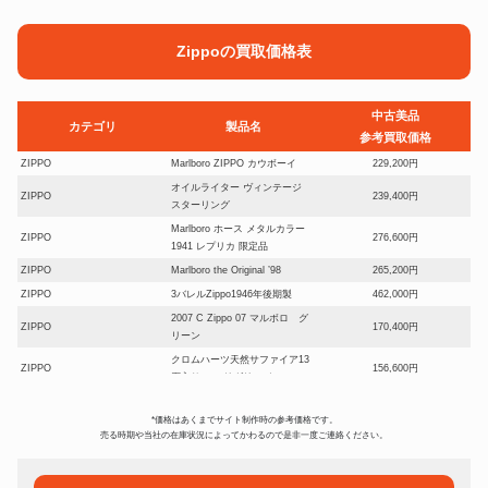
Zippoの買取価格表
中古美品
カテゴリ
製品名
参考買取価格
ZIPPO
Marlboro ZIPPO カウボーイ
229,200円
オイルライター ヴィンテージ
ZIPPO
239,400円
スターリング
Marlboro ホース メタルカラー
ZIPPO
276,600円
1941 レプリカ 限定品
ZIPPO
Marlboro the Original ’98
265,200円
ZIPPO
3バレルZippo1946年後期製
462,000円
2007 C Zippo 07 マルボロ グ
ZIPPO
170,400円
リーン
クロムハーツ天然サファイア13
ZIPPO
156,600円
石入り フィリグリー クロス
ソリッドチタン #110GRL
ZIPPO
300,600円
WINDY
*価格はあくまでサイト制作時の参考価格です。
売る時期や当社の在庫状況によってかわるので是非一度ご連絡ください。
ZIPPO
遊戯王 ブラック調 アメリカ製
414,600円
Marlboro ロゴプレート貼り
ZIPPO
246,600円
2006年製